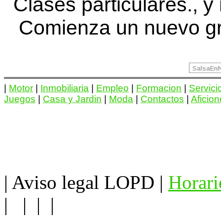
Clases particulares., y
Comienza un nuevo gr
|
Motor
|
Inmobiliaria
|
Empleo
|
Formacion
|
Servici
Juegos
|
Casa y Jardin
|
Moda
|
Contactos
|
Aficio
|
Aviso legal LOPD
|
Horari
| | | |