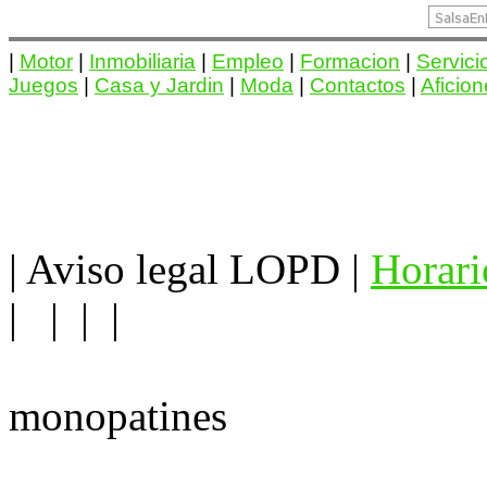
|
Motor
|
Inmobiliaria
|
Empleo
|
Formacion
|
Servici
Juegos
|
Casa y Jardin
|
Moda
|
Contactos
|
Aficio
|
Aviso legal LOPD
|
Horari
| | | |
monopatines