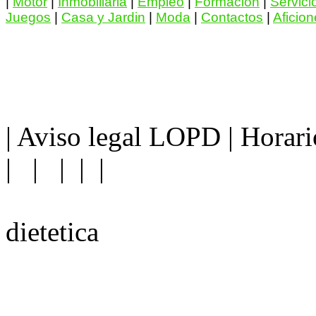
|
Motor
|
Inmobiliaria
|
Empleo
|
Formacion
|
Servici
Juegos
|
Casa y Jardin
|
Moda
|
Contactos
|
Aficio
|
Aviso legal LOPD
|
Horari
| | | | |
dietetica