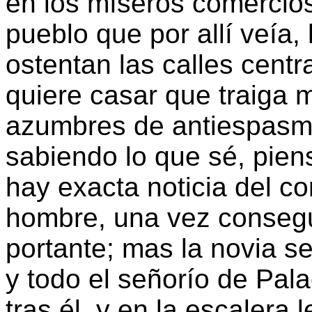
en los míseros comercios
pueblo que por allí veía,
ostentan las calles centr
quiere casar que traiga m
azumbres de antiespasmó
sabiendo lo que sé, pien
hay exacta noticia del c
hombre, una vez consegu
portante; mas la novia 
y todo el señorío de Pala
tras él, y en la escalera 